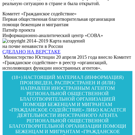
реальную ситуацию в стране и была открытой.
Комитет «Гражданское содействие»
Первая общественная благотворительная организация
помощи беженцам и мигрантам
Патнёр проекта
Информационно-аналитический центр «СОВА»
2014–2019
Карта нападений
на почве ненависти в России
СДЕЛАНО НА ВЕРСТАКЕ
Министерство Юстиции 20 апреля 2015 года внесло Комитет
«Гражданское содействие» в реестр «организаций,
исполняющих функции иностранных агентов».
(18+) НАСТОЯЩИЙ МАТЕРИАЛ (ИНФОРМАЦИЯ)
ПРОИЗВЕДЕН, РАСПРОСТРАНЕН И (ИЛИ)
НАПРАВЛЕН ИНОСТРАННЫМ АГЕНТОМ
РЕГИОНАЛЬНОЙ ОБЩЕСТВЕННОЙ
БЛАГОТВОРИТЕЛЬНОЙ ОРГАНИЗАЦИЕЙ
ПОМОЩИ БЕЖЕНЦАМ И МИГРАНТАМ
«ГРАЖДАНСКОЕ СОДЕЙСТВИЕ» ЛИБО КАСАЕТСЯ
ДЕЯТЕЛЬНОСТИ ИНОСТРАННОГО АГЕНТА
РЕГИОНАЛЬНОЙ ОБЩЕСТВЕННОЙ
БЛАГОТВОРИТЕЛЬНОЙ ОРГАНИЗАЦИИ ПОМОЩИ
БЕЖЕНЦАМ И МИГРАНТАМ «ГРАЖДАНСКОЕ